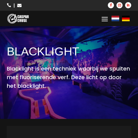



BLACKLIGHT
Blacklight is een techniek waarbij we spuiten
met fluoriserende verf. Deze licht op door
het blacklight.